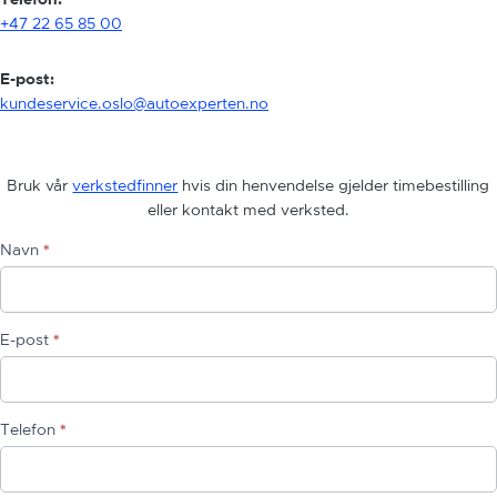
+47 22 65 85 00
E-post:
kundeservice.oslo@autoexperten.no
K
Bruk vår
verkstedfinner
hvis din henvendelse gjelder timebestilling
o
eller kontakt med verksted.
n
Navn
*
t
a
k
t
E-post
*
s
k
j
e
Telefon
*
m
a