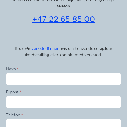
telefon
+47 22 65 85 00
Kontaktskjema
Bruk vår
verkstedfinner
hvis din henvendelse gjelder
timebestilling eller kontakt med verksted.
Navn
*
E-post
*
Telefon
*