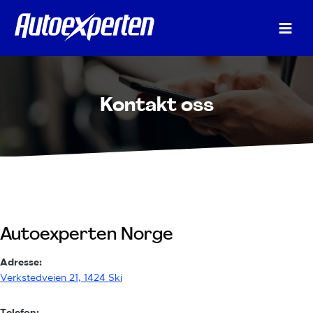
Skip
to
content
Kontakt oss
Autoexperten Norge
Adresse:
Verkstedveien 21, 1424 Ski
Telefon: