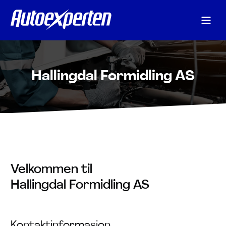
Skip
to
content
Hallingdal Formidling AS
Velkommen til
Hallingdal Formidling AS
Kontaktinformasjon