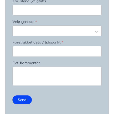
Km. stand (valgfritt)
Velg tjeneste
*
Foretrukket dato / tidspunkt
*
Evt. kommentar
Send